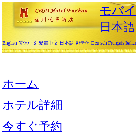
モバイ
日本語
English
简体中文
繁體中文
日本語
한국어
Deutsch
Français
Itali
ホーム
ホテル詳細
今すぐ予約