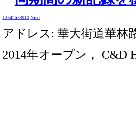
1
2
3
4
5
6
7
8
9
10
Next
アドレス: 華大街道華林路
2014年オープン， C&D Hote