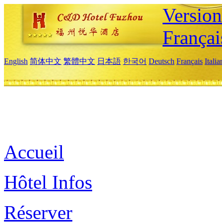
Versio
Françai
English
简体中文
繁體中文
日本語
한국어
Deutsch
Français
Itali
Accueil
Hôtel Infos
Réserver