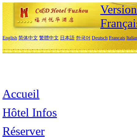
Versio
Françai
English
简体中文
繁體中文
日本語
한국어
Deutsch
Français
Itali
Accueil
Hôtel Infos
Réserver