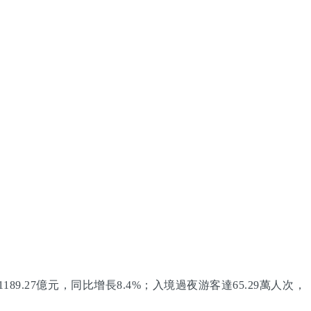
9.27億元，同比增長8.4%；入境過夜游客達65.29萬人次，