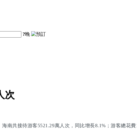
?
晚
人次
共接待游客5521.29萬人次，同比增長8.1%；游客總花費118