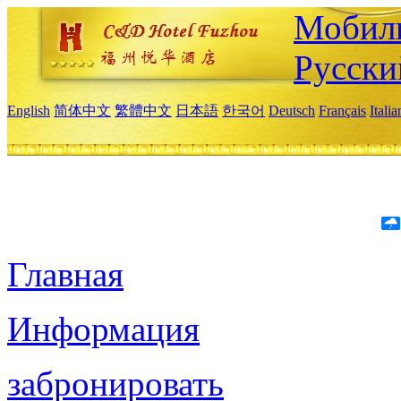
Мобиль
Русски
English
简体中文
繁體中文
日本語
한국어
Deutsch
Français
Itali
Главная
Информация
забронировать