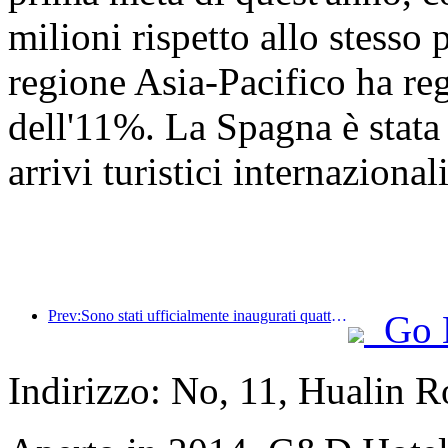
milioni rispetto allo stesso
regione Asia-Pacifico ha re
dell'11%. La Spagna è stata 
arrivi turistici internazionali
Prev:Sono stati ufficialmente inaugurati quattro luoghi culturali, tra cui la nuova 'Jinling Poetry Hall' nella zona panoramica del lago Xuanwu a Nanchino.
Go 
Indirizzo: No, 11, Hualin R