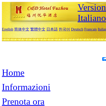
Version
Italiano
English
简体中文
繁體中文
日本語
한국어
Deutsch
Français
Itali
Home
Informazioni
Prenota ora