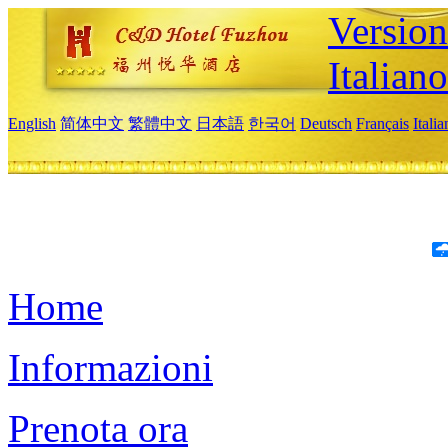
Version
Italiano
English
简体中文
繁體中文
日本語
한국어
Deutsch
Français
Itali
Home
Informazioni
Prenota ora