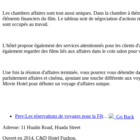
Les chambres affaires sont tout aussi uniques. Dans la chambre à thèm
éléments financiers du film. Le tableau noir de négociation d'actions r
sont occupés au travail.
L'hôtel propose également des services attentionnés pour les clients d'
également regarder des films liés aux affaires dans le coin salon pour v
Une fois la réunion d'affaires terminée, vous pourrez vous détendre d
parfaitement affaires et cinéma, ajoutant une touche différente aux vo
Movie Hotel pour débuter un voyage d'affaires unique.
Prev:Les réservations de voyages pour la Fête du Printemps sont en plein essor ! 2,3 millions d'entreprises hôtelières pourraient connaître un bon départ
Go Back
Adresse: 11 Hualin Road, Huada Street
Ouvert en 2014, C&D Hotel Fuzhou.