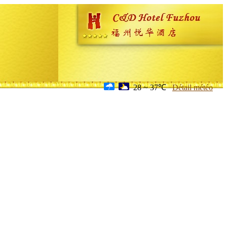
28 ~ 37℃
Détail météo