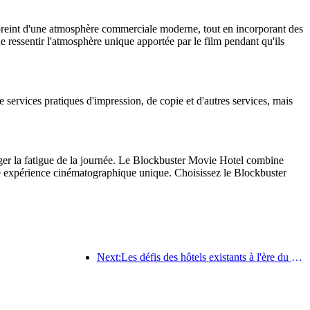
mpreint d'une atmosphère commerciale moderne, tout en incorporant des
e ressentir l'atmosphère unique apportée par le film pendant qu'ils
e services pratiques d'impression, de copie et d'autres services, mais
lager la fatigue de la journée. Le Blockbuster Movie Hotel combine
'une expérience cinématographique unique. Choisissez le Blockbuster
Next:Les défis des hôtels existants à l'ère du 2.0 : la mise à niveau est au cœur de la véritable innovation de valeur