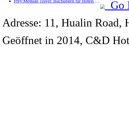
Prev:Meituan Travel: Buchungen für Hotels mit hohen Sternen in Landkreisen während des Drachenbootfestes sind heiß, wobei Familien mit Kindern die Hauptkraft sind
Go 
Adresse: 11, Hualin Road, 
Geöffnet in 2014, C&D Hot