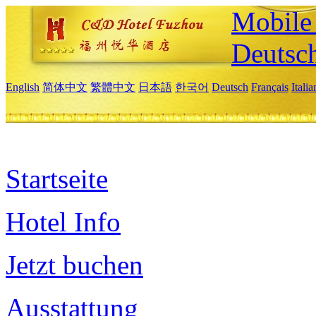
Mobile 
Deutsc
English
简体中文
繁體中文
日本語
한국어
Deutsch
Français
Itali
Startseite
Hotel Info
Jetzt buchen
Ausstattung